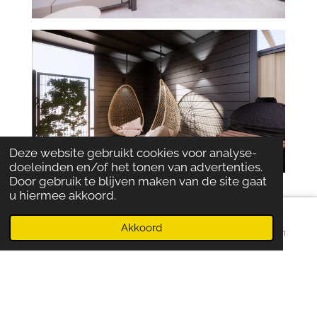
Deze website gebruikt cookies voor analyse-
doeleinden en/of het tonen van advertenties.
Door gebruik te blijven maken van de site gaat
u hiermee akkoord.
Akkoord
E-mailadres
Telefoonnummer
Instagram
NIEUWBOUW WONING - ZOETERMEER
© 2022
ohho-interieur.nl
• 0637476690 • kvk: 87236656 • BTW
:
NL004378886B35