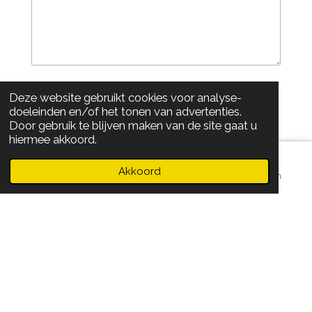
Verzenden
Deze website gebruikt cookies voor analyse-
doeleinden en/of het tonen van advertenties.
Door gebruik te blijven maken van de site gaat u
hiermee akkoord.
Akkoord
E-mailadres
Telefoonnummer
Instagram
NIEUWBOUW WONING - ZOETERMEER
© 2022
ohho-interieur.nl
• 0637476690 • kvk: 87236656 •
BTW
: NL004378886B35
Powered by
JouwWeb